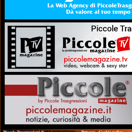
Piccole Trasgressioni ®
P.I. 01974570382
Privacy
|
Cookie policy