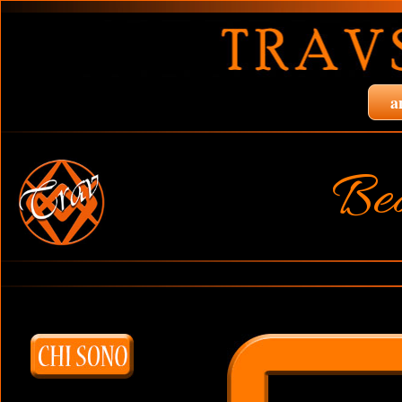
a
Bea