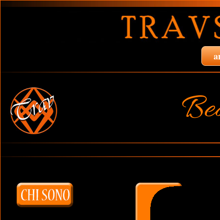
a
Bea